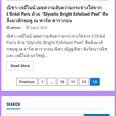
Plastic
มอบ
ณิชา–เจมีไนน์ เผยความลับความกระจ่างใสจาก
ทุน
L’Oréal Paris ด้วย “Glycolic Bright Exfoliant Peel” พีล
การ
ศึกษา
ลิ่งมาส์กชมพู ณ พาร์ค พารากอน
ให้
กับ
นักเรียน
admin
July 9, 2025
เรียน
ดี
ณิชา–เจมีไนน์ เผยความลับความกระจ่างใสจาก L’Oréal
แต่
Paris ด้วย “Glycolic Bright Exfoliant Peel” พีลลิ่งมาส์
ขาดแคลน
ทุน
กชมพู ณ พาร์ค พารากอน ณิชา-ณัฏฐณิชา ดังวัธนาวณิช
ทรัพย์
ใน
และ เจมีไนน์-นรวิชญ์...
จังหวัด
บ้าน
เกิด
Read
Read More
more
about
ณิชา–
Posts
เจ
Previous
1
…
10
11
12
13
มี
ไนน์
pagination
เผย
ความ
ลับ
ความ
SEARCH
กระจ่าง
ใส
จาก