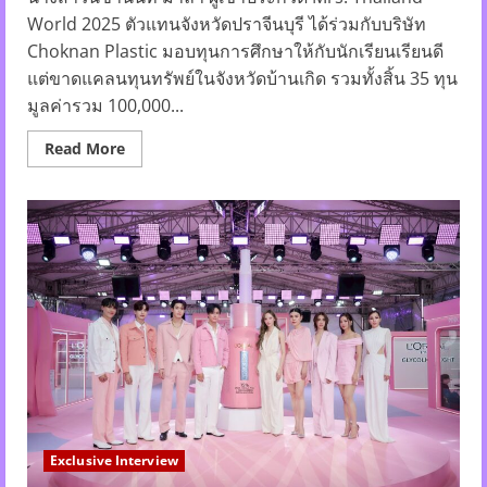
World 2025 ตัวแทนจังหวัดปราจีนบุรี ได้ร่วมกับบริษัท
Choknan Plastic มอบทุนการศึกษาให้กับนักเรียนเรียนดี
แต่ขาดแคลนทุนทรัพย์ในจังหวัดบ้านเกิด รวมทั้งสิ้น 35 ทุน
มูลค่ารวม 100,000...
Read
Read More
more
about
นางสาว
นิ
ชา
นันท์
มาลา
ผู้
เข้า
ประกวด
Mrs.
Thailand
World
2025
ตัวแทน
จังหวัด
ปราจีนบุรี
ได้
ร่วม
กับ
Exclusive Interview
บริษัท
Choknan