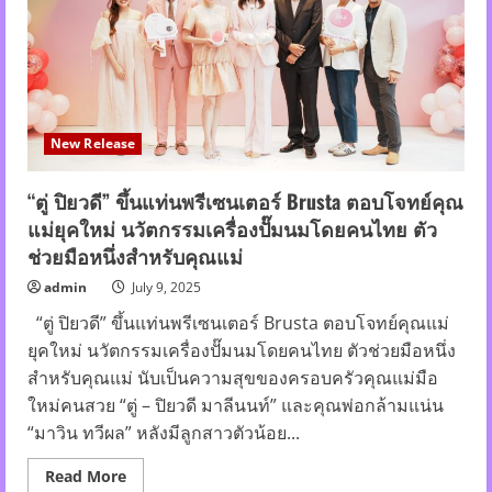
คู่
“จูน-
มิ
วนิค”
ใน
ซี
รีส์
“คุณ
วาฬ
New Release
ร้าน
ชำ
Whale
Store
“ตู่ ปิยวดี” ขึ้นแท่นพรีเซนเตอร์ Brusta ตอบโจทย์คุณ
xoxo”
แม่ยุคใหม่ นวัตกรรมเครื่องปั๊มนมโดยคนไทย ตัว
ช่วยมือหนึ่งสำหรับคุณแม่
admin
July 9, 2025
“ตู่ ปิยวดี” ขึ้นแท่นพรีเซนเตอร์ Brusta ตอบโจทย์คุณแม่
ยุคใหม่ นวัตกรรมเครื่องปั๊มนมโดยคนไทย ตัวช่วยมือหนึ่ง
สำหรับคุณแม่ นับเป็นความสุขของครอบครัวคุณแม่มือ
ใหม่คนสวย “ตู่ – ปิยวดี มาลีนนท์” และคุณพ่อกล้ามแน่น
“มาวิน ทวีผล” หลังมีลูกสาวตัวน้อย...
Read
Read More
more