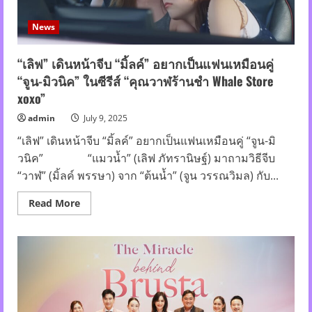
News
“เลิฟ” เดินหน้าจีบ “มิ้ลค์” อยากเป็นแฟนเหมือนคู่
“จูน-มิวนิค” ในซีรีส์ “คุณวาฬร้านชำ Whale Store
xoxo”
admin
July 9, 2025
“เลิฟ” เดินหน้าจีบ “มิ้ลค์” อยากเป็นแฟนเหมือนคู่ “จูน-มิ
วนิค” “แมวน้ำ” (เลิฟ ภัทรานิษฐ์) มาถามวิธีจีบ
“วาฬ” (มิ้ลค์ พรรษา) จาก “ต้นน้ำ” (จูน วรรณวิมล) กับ...
Read
Read More
more
about
“เลิฟ”
เดิน
หน้า
จีบ
“มิ้ลค์”
อยาก
เป็น
แฟน
เหมือน