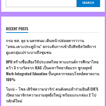
L’Oréal
SEARCH
Paris
ด้วย
“Glycolic
Bright
Exfoliant
Peel”
พี
ล
RECENT POSTS
ลิ่
งมาส์
กชม
กรม พส. ลุย จ.นครพนม เดินหน้าปล่อยคาราวาน
พู
ณ
“อพม.เคาะประตูบ้าน” ยกระดับการเข้าถึงสิทธิสวัสดิการ
พาร์
ค
ดูแลกลุ่มเปราะบางถึงชุมชน
พา
รา
กอน
DPU สร้างชื่อเสียงให้ประเทศไทย พาแบรนด์การศึกษาไทย
คว้า 3 รางวัลจาก IEAC เป็นมหาวิทยาลัยแรก ชูกลยุทธ์
Work-Integrated Education ปั้นบุคลากรตอบโจทย์ตลาดงาน
100%
โมเน่ – โซล เสิร์ฟความน่ารัก! คนดังตบเท้าร่วมยินดี EVE’S
เปิดอาณาจักรความงามสุดยิ่งใหญ่ พร้อมแกะกล่อง 2 โป
รดักต์ใหม่