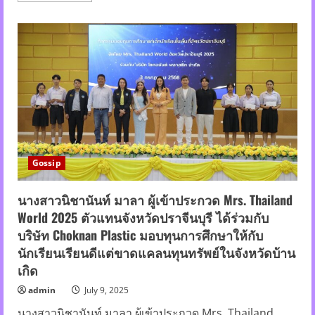
about
“ตู่
ปิย
วดี”
ขึ้น
แท่
นพ
รี
เซนเตอร์
Brusta
ตอบ
โจทย์
คุณ
แม่
ยุค
ใหม่
Gossip
นวัตกรรม
เครื่อง
ปั๊ม
นม
นางสาวนิชานันท์ มาลา ผู้เข้าประกวด Mrs. Thailand
โดย
World 2025 ตัวแทนจังหวัดปราจีนบุรี ได้ร่วมกับ
คน
ไทย
บริษัท Choknan Plastic มอบทุนการศึกษาให้กับ
ตัว
ช่วย
นักเรียนเรียนดีแต่ขาดแคลนทุนทรัพย์ในจังหวัดบ้าน
มือ
หนึ่ง
เกิด
สำหรับ
คุณ
admin
July 9, 2025
แม่
นางสาวนิชานันท์ มาลา ผู้เข้าประกวด Mrs. Thailand