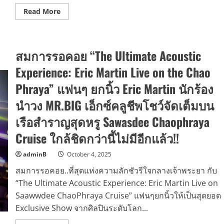
Read
Read More
more
about
เปิด
วาร์
ป
สมการรอคอย “The Ultimate Acoustic
เลือด
ใหม่
เพื่อ
Experience: Eric Martin Live on the Chao
ไทย
สดๆ
Phraya” แฟนๆ ยกนิ้ว Eric Martin นักร้อง
ซิงๆ
ดร.เดวิด
นำวง MR.BIG เอ็กซ์คลูชีพโชว์จัดเต็มบน
มกร
พงศ์:
ชีวิต
เรือสำราญสุดหรู Sawasdee Chaophraya
จริง
ของ
Cruise ใกล้ชิดกว่านี้ไม่มีอีกแล้ว!!
นัก
สู้
ผู้
adminB
October 4, 2025
สร้าง
นวัตกรรม
สมการรอคอย..ที่สุดแห่งความลักชัวรีใจกลางเจ้าพระยา กับ
เปลี่ยน
โลก
“The Ultimate Acoustic Experience: Eric Martin Live on
และ
ปั้น
Saawwdee ChaoPhraya Cruise” แฟนๆยกนิ้วให้เป็นสุดยอด
คน
รุ่น
Exclusive Show จากศิลปินระดับโลก...
ใหม่