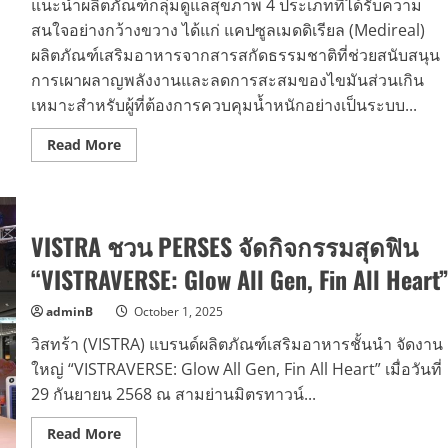
แนะนำผลิตภัณฑ์กลุ่มดูแลสุขภาพ 4 ประเภทที่ได้รับความ
สนใจอย่างกว้างขวาง ได้แก่ แคปซูลเมดดิเรียล (Medireal)
ผลิตภัณฑ์เสริมอาหารจากสารสกัดธรรมชาติที่ช่วยสนับสนุน
การเผาผลาญพลังงานและลดการสะสมของไขมันส่วนเกิน
เหมาะสำหรับผู้ที่ต้องการควบคุมน้ำหนักอย่างเป็นระบบ...
Read
Read More
more
about
З
BIOTIC
FIBER
MEDIREAL
VISTRA ชวน PERSES จัดกิจกรรมสุดฟิน
PROTEIN
MEDPRESSO
ผู้
“VISTRAVERSE: Glow All Gen, Fin All Heart
เชี่ยวชาญ
แนะนำ
ว่า
adminB
October 1, 2025
อาหาร
เสริม
วิสทร้า (VISTRA) แบรนด์ผลิตภัณฑ์เสริมอาหารชั้นนำ จัดงาน
ควร
ใช้
ใหญ่ “VISTRAVERSE: Glow All Gen, Fin All Heart” เมื่อวันที่
“เพื่อ
29 กันยายน 2568 ณ สามย่านมิตรทาวน์...
เสริม”
ไม่ใช่
แทน
Read
Read More
อาหาร
more