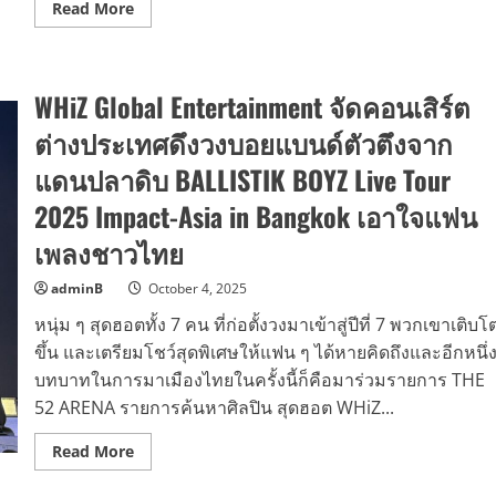
Read
Read More
more
about
สมการ
รอ
คอย
WHiZ Global Entertainment จัดคอนเสิร์ต
“The
Ultimate
Acoustic
ต่างประเทศดึงวงบอยแบนด์ตัวตึงจาก
Experience:
Eric
แดนปลาดิบ BALLISTIK BOYZ Live Tour
Martin
Live
2025 Impact-Asia in Bangkok เอาใจแฟน
on
the
Chao
เพลงชาวไทย
Phraya”
แฟนๆ
ยกนิ้ว
adminB
October 4, 2025
Eric
Martin
หนุ่ม ๆ สุดฮอตทั้ง 7 คน ที่ก่อตั้งวงมาเข้าสู่ปีที่ 7 พวกเขาเติบโ
นัก
ร้อง
ขึ้น และเตรียมโชว์สุดพิเศษให้แฟน ๆ ได้หายคิดถึงและอีกหนึ่
นำวง
บทบาทในการมาเมืองไทยในครั้งนี้ก็คือมาร่วมรายการ THE
MR.BIG
เอ็กซ์
52 ARENA รายการค้นหาศิลปิน สุดฮอต WHiZ...
คลู
ชีพ
โชว์
Read
Read More
จัด
more
เต็ม
about
บน