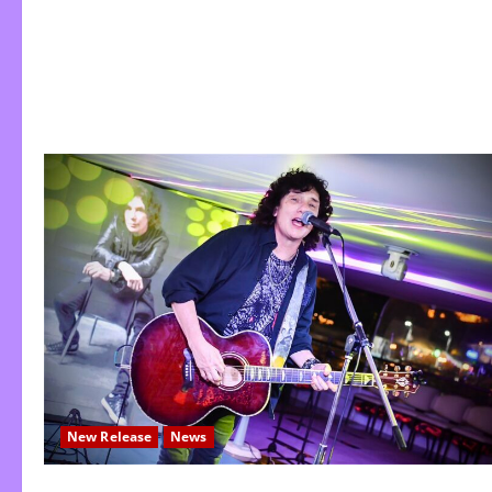
New Release
News