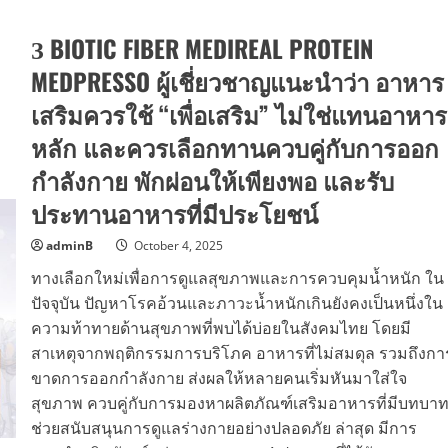
WHiZ
เรือ
Global
สำราญ
Entertainment
สุด
З BIOTIC FIBER MEDIREAL PROTEIN
จัด
หรู
คอนเสิร์ต
Sawasdee
ต่าง
MEDPRESSO ผู้เชี่ยวชาญแนะนำว่า อาหาร
Chaophraya
ประเทศ
Cruise
ดึง
ใกล้
เสริมควรใช้ “เพื่อเสริม” ไม่ใช่แทนอาหาร
วง
ชิด
บอย
กว่า
หลัก และควรเลือกทานควบคู่กับการออก
แบน
นี้
ด์
ไม่มี
ตัว
กำลังกาย พักผ่อนให้เพียงพอ และรับ
อีก
ตึง
แล้ว!!
จาก
ประทานอาหารที่มีประโยชน์
แดน
ปลา
ดิบ
adminB
October 4, 2025
BALLISTIK
BOYZ
ทางเลือกใหม่เพื่อการดูแลสุขภาพและการควบคุมน้ำหนัก ใน
Live
Tour
ปัจจุบัน ปัญหาโรคอ้วนและภาวะน้ำหนักเกินยังคงเป็นหนึ่งใน
2025
Impact-
ความท้าทายด้านสุขภาพที่พบได้บ่อยในสังคมไทย โดยมี
Asia
in
สาเหตุจากพฤติกรรมการบริโภค อาหารที่ไม่สมดุล รวมถึงกา
Bangkok
ขาดการออกกำลังกาย ส่งผลให้หลายคนเริ่มหันมาใส่ใจ
เอาใจ
แฟน
สุขภาพ ควบคู่กับการมองหาผลิตภัณฑ์เสริมอาหารที่มีบทบา
เพลง
ชาว
ช่วยสนับสนุนการดูแลร่างกายอย่างปลอดภัย ล่าสุด มีการ
ไทย