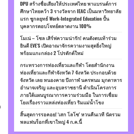
DPU สร้างชื่อเสียงให้ประเทศไทย พาแบรนด์การ
ศึกษาไทยคว้า 3 รางวัลจาก IEAC เป็นมหาวิทยาลัย
แรก ชูกลยุทธ์ Work-Integrated Education ปั้น
บุคลากรตอบโจทย์ตลาดงาน 100%
โมเน่ – โซล เสิร์ฟความน่ารัก! คนดังตบเท้าร่วม
ยินดี EVE’S เปิดอาณาจักรความงามสุดยิ่งใหญ่
พร้อมแกะกล่อง 2 โปรดักต์ใหม่
กระทรวงการท่องเที่ยวและกีฬา โดยสำนักงาน
ท่องเที่ยวและกีฬาจังหวัด 7 จังหวัด ประกอบด้วย
จังหวัด เลย หนองคาย บึงกาฬ นครพนม มุกดาหาร
อำนาจเจริญ และอุบลราชธานี ดำเนินโครงการ
ภายใต้แผนบูรณาการความร่วมมือ ในการเชื่อม
โยงเรื่องราวแหล่งท่องเที่ยว ริมแม่น้ำโขง
อ
สิ้นสุดการรอคอย! ‘เสก โลโซ’ หวนคืนเวที นัดรวม
พลแฟนร็อกที่เขาใหญ่ 4 ก.ค.นี้
.