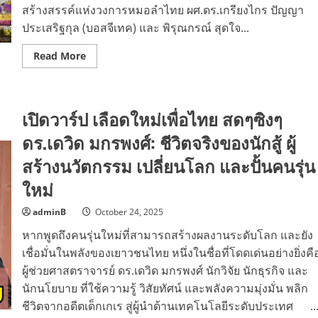
สร้างสรรค์แห่งวงการหมอลำไทย ผศ.ดร.เกรียงไกร ปัญญา
ประเสริฐกุล (บอสจีเทค) และ พิรุณกรณ์ สุดใจ...
Read
Read More
more
about
เปิด
ฤดูกาล
หมอลำ
เปิดวาร์ป เลือดใหม่เพื่อไทย สดๆซิงๆ
ร้อย
ล้าน
“เกรียง
ดร.เดวิด มกรพงศ์: ชีวิตจริงของนักสู้ ผู้
ไกร
อีสาน
สร้างนวัตกรรม เปลี่ยนโลก และปั้นคนรุ่น
ศิลป์”
เวที
ใหม่
แสง
สี
เสียง
adminB
October 24, 2025
อลังการ
สร้าง
หากพูดถึงคนรุ่นใหม่ที่สามารถสร้างผลงานระดับโลก และยัง
Soft
Power
เชื่อมั่นในพลังของเยาวชนไทย หนึ่งในชื่อที่โดดเด่นอย่างยิ่งคื
หมอลำ
ไทย
ผู้ช่วยศาสตราจารย์ ดร.เดวิด มกรพงศ์ นักวิจัย นักธุรกิจ และ
ดัง
ไกล
นักนโยบาย ที่ใช้ความรู้ วิสัยทัศน์ และพลังความมุ่งมั่น พลิก
ทั่ว
โลก
ชีวิตจากอดีตเด็กเกเร สู่ผู้นำด้านเทคโนโลยีระดับประเทศ ..