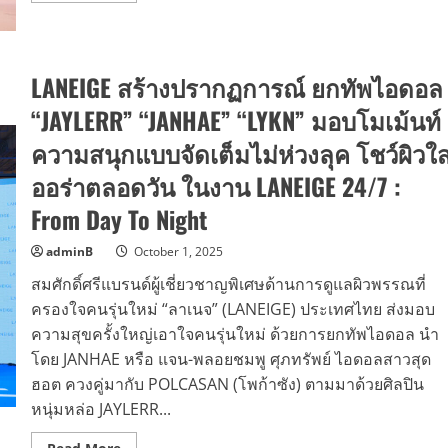
หลัก
about
และ
VISTRA
ควร
ชวน
เลือก
PERSES
ทาน
จัด
ควบคู่
LANEIGE สร้างปรากฏการณ์ ยกทัพไอดอล
กิจ
กับ
กร
การ
รม
“JAYLERR” “JANHAE” “LYKN” มอบโมเม้นท์
ออก
สุด
กำลัง
ฟิน
กาย
ความสนุกแบบจัดเต็มไม่ห่วงลุค โชว์ผิวใ
“VISTRAVERSE:
พัก
Glow
ผ่อน
ออร่าตลอดวัน ในงาน LANEIGE 24/7 :
All
ให้
Gen,
เพียง
Fin
From Day To Night
พอ
All
และ
Heart”
รับ
adminB
October 1, 2025
ประทาน
อาหาร
สมศักดิ์ศรีแบรนด์ผู้เชี่ยวชาญพิเศษด้านการดูแลผิวพรรณที่
ที่
มี
ครองใจคนรุ่นใหม่ “ลาเนจ” (LANEIGE) ประเทศไทย ส่งมอบ
ประโยชน์
ความสุขครั้งใหญ่เอาใจคนรุ่นใหม่ ด้วยการยกทัพไอดอล นำ
โดย JANHAE หรือ แจน-พลอยชมพู ศุภทรัพย์ ไอดอลสาวสุด
ฮอต ควงคู่มากับ POLCASAN (โพก้าซัง) ตามมาด้วยศิลปิน
หนุ่มหล่อ JAYLERR...
Read