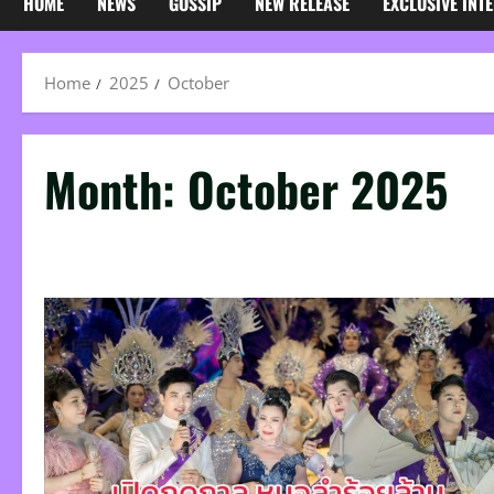
HOME
NEWS
GOSSIP
NEW RELEASE
EXCLUSIVE INT
Home
2025
October
Month:
October 2025