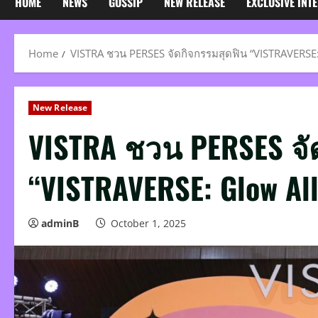
HOME
NEWS
GOSSIP
NEW RELEASE
EXCLUSIVE INT
Home
VISTRA ชวน PERSES จัดกิจกรรมสุดฟิน “VISTRAVERSE: 
New Release
VISTRA ชวน PERSES จั
“VISTRAVERSE: Glow All 
adminB
October 1, 2025