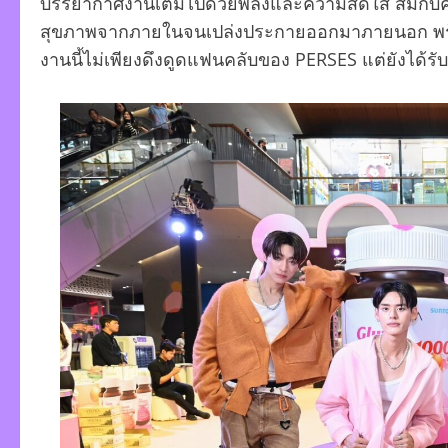
บรรยากาศงานเต็มไปด้วยพลังและความสดใส สมกับคอนเซ็
สุขภาพจากภายในจนเปล่งประกายออกมาภายนอก พร้อมส่ง
งานนี้ไม่เพียงดึงดูดแฟนคลับของ PERSES แต่ยังได้