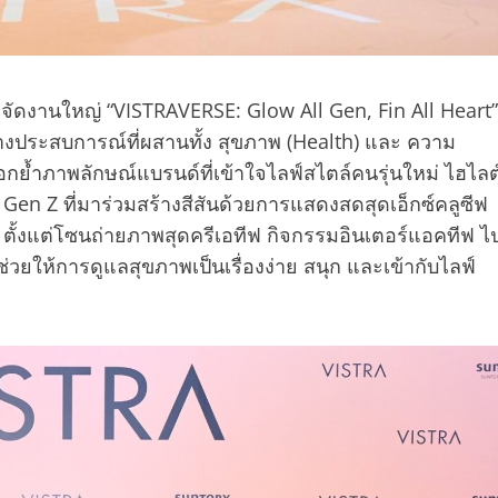
 จัดงานใหญ่ “VISTRAVERSE: Glow All Gen, Fin All Heart”
ร้างประสบการณ์ที่ผสานทั้ง สุขภาพ (Health) และ ความ
อตอกย้ำภาพลักษณ์แบรนด์ที่เข้าใจไลฟ์สไตล์คนรุ่นใหม่ ไฮไลต
en Z ที่มาร่วมสร้างสีสันด้วยการแสดงสดสุดเอ็กซ์คลูซีฟ
 ตั้งแต่โซนถ่ายภาพสุดครีเอทีฟ กิจกรรมอินเตอร์แอคทีฟ ไ
วยให้การดูแลสุขภาพเป็นเรื่องง่าย สนุก และเข้ากับไลฟ์