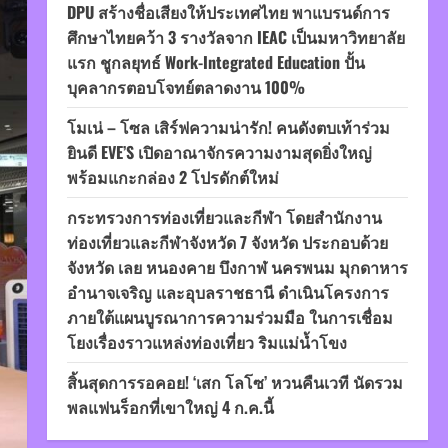
DPU สร้างชื่อเสียงให้ประเทศไทย พาแบรนด์การ
ศึกษาไทยคว้า 3 รางวัลจาก IEAC เป็นมหาวิทยาลัย
แรก ชูกลยุทธ์ Work-Integrated Education ปั้น
บุคลากรตอบโจทย์ตลาดงาน 100%
โมเน่ – โซล เสิร์ฟความน่ารัก! คนดังตบเท้าร่วม
ยินดี EVE’S เปิดอาณาจักรความงามสุดยิ่งใหญ่
พร้อมแกะกล่อง 2 โปรดักต์ใหม่
กระทรวงการท่องเที่ยวและกีฬา โดยสำนักงาน
ท่องเที่ยวและกีฬาจังหวัด 7 จังหวัด ประกอบด้วย
จังหวัด เลย หนองคาย บึงกาฬ นครพนม มุกดาหาร
อำนาจเจริญ และอุบลราชธานี ดำเนินโครงการ
ภายใต้แผนบูรณาการความร่วมมือ ในการเชื่อม
โยงเรื่องราวแหล่งท่องเที่ยว ริมแม่น้ำโขง
สิ้นสุดการรอคอย! ‘เสก โลโซ’ หวนคืนเวที นัดรวม
พลแฟนร็อกที่เขาใหญ่ 4 ก.ค.นี้