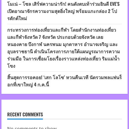
โมเน่ – โซล เสิร์ฟความน่ารัก! คนดังตบเท้าร่วมยินดี EVE’S
เปิดอาณาจักรความงามสุดยิ่งใหญ่ พร้อมแกะกล่อง 2 โป
รดักต์ใหม่
กระทรวงการท่องเที่ยวและกีฬา โดยสำนักงานท่องเที่ยว
และกีฬาจังหวัด 7 จังหวัด ประกอบด้วยจังหวัด เลย
หนองคาย บึงกาฬ นครพนม มุกดาหาร อำนาจเจริญ และ
อุบลราชธานี ดำเนินโครงการภายใต้แผนบูรณาการความ
ร่วมมือ ในการเชื่อมโยงเรื่องราวแหล่งท่องเที่ยว ริมแม่น้ำ
โขง
สิ้นสุดการรอคอย! ‘เสก โลโซ’ หวนคืนเวที นัดรวมพลแฟนร็
อกที่เขาใหญ่ 4 ก.ค.นี้
RECENT COMMENTS
No comments to show.