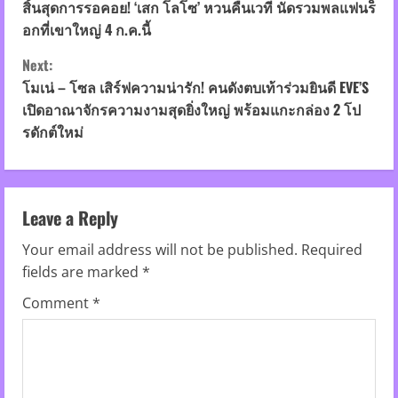
o
สิ้นสุดการรอคอย! ‘เสก โลโซ’ หวนคืนเวที นัดรวมพลแฟนร็
อกที่เขาใหญ่ 4 ก.ค.นี้
n
Next:
t
โมเน่ – โซล เสิร์ฟความน่ารัก! คนดังตบเท้าร่วมยินดี EVE’S
เปิดอาณาจักรความงามสุดยิ่งใหญ่ พร้อมแกะกล่อง 2 โป
i
รดักต์ใหม่
n
u
Leave a Reply
e
Your email address will not be published.
Required
R
fields are marked
*
Comment
*
e
a
d