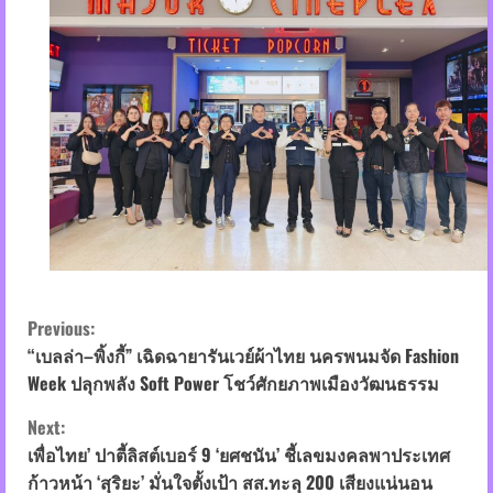
C
Previous:
o
“เบลล่า–พิ้งกี้” เฉิดฉายารันเวย์ผ้าไทย นครพนมจัด Fashion
Week ปลุกพลัง Soft Power โชว์ศักยภาพเมืองวัฒนธรรม
n
Next:
t
เพื่อไทย’ ปาตี้ลิสต์เบอร์ 9 ‘ยศชนัน’ ชี้เลขมงคลพาประเทศ
ก้าวหน้า ‘สุริยะ’ มั่นใจตั้งเป้า สส.ทะลุ 200 เสียงแน่นอน