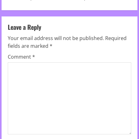
i
n
u
Leave a Reply
Your email address will not be published.
Required
e
fields are marked
*
R
Comment
*
e
a
d
i
n
g