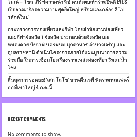
โมเน่ – โซล เสิร์ฟความน่ารัก! คนดังตบเท้าร่วมยินดี EVE’S
เปิดอาณาจักรความงามสุดยิ่งใหญ่ พร้อมแกะกล่อง 2 โป
รดักต์ใหม่
กระทรวงการท่องเที่ยวและกีฬา โดยสำนักงานท่องเที่ยว
และกีฬาจังหวัด 7 จังหวัด ประกอบด้วยจังหวัด เลย
หนองคาย บึงกาฬ นครพนม มุกดาหาร อำนาจเจริญ และ
อุบลราชธานี ดำเนินโครงการภายใต้แผนบูรณาการความ
ร่วมมือ ในการเชื่อมโยงเรื่องราวแหล่งท่องเที่ยว ริมแม่น้ำ
โขง
สิ้นสุดการรอคอย! ‘เสก โลโซ’ หวนคืนเวที นัดรวมพลแฟนร็
อกที่เขาใหญ่ 4 ก.ค.นี้
RECENT COMMENTS
No comments to show.