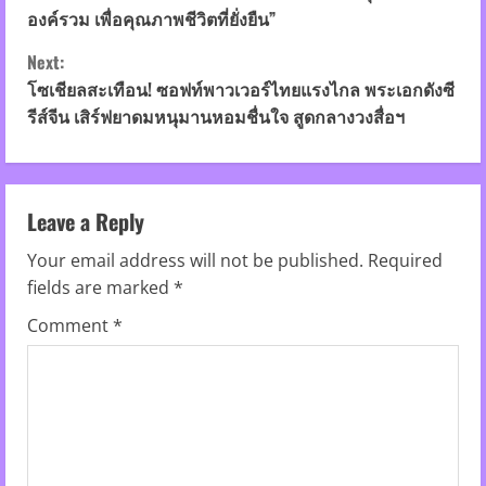
n
องค์รวม เพื่อคุณภาพชีวิตที่ยั่งยืน”
t
Next:
โซเชียลสะเทือน! ซอฟท์พาวเวอร์ไทยแรงไกล พระเอกดังซี
i
รีส์จีน เสิร์ฟยาดมหนุมานหอมชื่นใจ สูดกลางวงสื่อฯ
n
u
Leave a Reply
e
Your email address will not be published.
Required
R
fields are marked
*
Comment
*
e
a
d
i