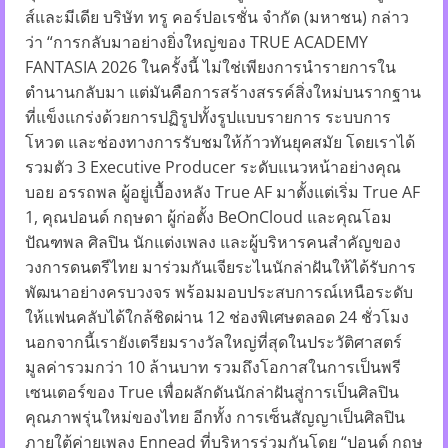
ส์และมีเดีย บริษัท ทรู คอร์ปอเรชั่น จำกัด (มหาชน) กล่าว
ว่า “การกลับมาอย่างยิ่งใหญ่ของ TRUE ACADEMY
FANTASIA 2026 ในครั้งนี้ ไม่ใช่เพียงการนำรายการใน
ตำนานกลับมา แต่มันคือการสร้างสรรค์สิ่งใหม่บนรากฐาน
ที่แข็งแกร่งด้วยการปฏิรูปทั้งรูปแบบรายการ ระบบการ
โหวต และช่องทางการรับชมให้ก้าวทันยุคสมัย โดยเราได้
รวมตัว 3 Executive Producer ระดับแนวหน้าอย่างคุณ
บอย อรรถพล ผู้อยู่เบื้องหลัง True AF มาตั้งแต่เริ่ม True AF
1, คุณปอนด์ กฤษดา ผู้ก่อตั้ง BeOnCloud และคุณโอม
ปัณฑพล ศิลปิน นักแต่งเพลง และผู้บริหารคนสำคัญของ
วงการดนตรีไทย มาร่วมกันเจียระไนนักล่าฝันให้ได้รับการ
พัฒนาอย่างครบวงจร พร้อมมอบประสบการณ์เหนือระดับ
ให้แฟนคลับได้ใกล้ชิดผ่าน 12 ช่องพิเศษตลอด 24 ชั่วโมง
นอกจากนี้เรายังเตรียมรางวัลใหญ่ที่สุดในประวัติศาสตร์
มูลค่ารวมกว่า 10 ล้านบาท รวมถึงโอกาสในการเป็นพรี
เซนเตอร์ของ True เพื่อผลักดันนักล่าฝันสู่การเป็นศิลปิน
คุณภาพรุ่นใหม่ของไทย อีกทั้ง การเซ็นสัญญาเป็นศิลปิน
ภายใต้ค่ายเพลง Ennead ที่บริหารร่วมกันโดย “ปอนด์ กฤษ