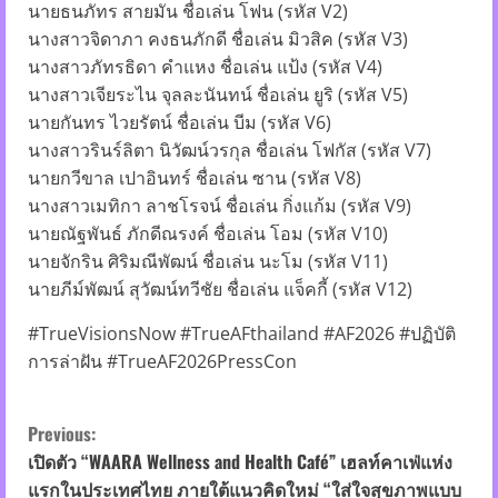
นายธนภัทร สายมัน ชื่อเล่น โฟน (รหัส V2)
นางสาวจิดาภา คงธนภักดี ชื่อเล่น มิวสิค (รหัส V3)
นางสาวภัทรธิดา คำแหง ชื่อเล่น แป้ง (รหัส V4)
นางสาวเจียระไน จุลละนันทน์ ชื่อเล่น ยูริ (รหัส V5)
นายกันทร ไวยรัตน์ ชื่อเล่น บีม (รหัส V6)
นางสาวรินร์ลิตา นิวัฒน์วรกุล ชื่อเล่น โฟกัส (รหัส V7)
นายกวีขาล เปาอินทร์ ชื่อเล่น ซาน (รหัส V8)
นางสาวเมทิกา ลาชโรจน์ ชื่อเล่น กิ่งแก้ม (รหัส V9)
นายณัฐพันธ์ ภักดีณรงค์ ชื่อเล่น โอม (รหัส V10)
นายจักริน ศิริมณีพัฒน์ ชื่อเล่น นะโม (รหัส V11)
นายภีม์พัฒน์ สุวัฒน์ทวีชัย ชื่อเล่น แจ็คกี้ (รหัส V12)
#TrueVisionsNow #TrueAFthailand #AF2026 #ปฏิบัติ
การล่าฝัน #TrueAF2026PressCon
C
Previous:
o
เปิดตัว “WAARA Wellness and Health Café” เฮลท์คาเฟ่แห่ง
แรกในประเทศไทย ภายใต้แนวคิดใหม่ “ใส่ใจสุขภาพแบบ