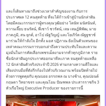
และก็เดินทางมาถึงช่วงเวลาสำคัญของงาน กับการ
ประกาศผล 12 คนสุดท้าย ที่จะได้ก้าวเข้าสู่บ้านนักล่าฝัน
โดยมีคณะกรรมการผู้ทรงคุณวุฒิอย่าง โดนัท มนัสนันท์,
หวานเจี๊ยบ ธนรัตน์, พี่เชาว์ ชวรัตน์, เจษ เจษฎ์พิพัฒ, มาย
ภาคภูมิ, สน ยุกต์, อาโป ณัฐวิญญ์ และโยเกิร์ต ณัฐฐชาช์
มาร่วมให้กำลังใจ อีกทั้ง มอส ปฏิภาณ ยังเป็นตัวแทนของ
เหล่าคณะกรรมการบอกเล่าถึงความประทับใจและความ
มุ่งมั่นในการคัดเลือกเพชรเม็ดงามจากทั่วทุกภูมิภาค ราย
ชื่อนักล่าฝันถูกประกาศออกมาทีละภาค จนสุดท้ายแหลือ
12 นักล่าฝันตัวจริงประจำปี 2026 ท่ามกลางความดีใจและ
เสียงปรบมือที่ดังกึกก้องไปทั่วบริเวณงาน พร้อมปิดท้ายไป
ด้วยการพูดคุยกับ คุณบอย อรรถพล ณ บางช้าง, คุณปอนด์
กฤษดา วิทยาขจร และคุณโอม ปัณฑพล ประสารราชกิจ 3
หัวเรือใหญ่ Executive Producer ของรายการนี้