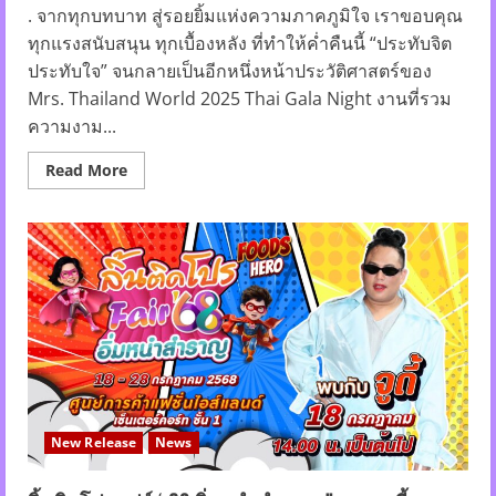
. จากทุกบทบาท สู่รอยยิ้มแห่งความภาคภูมิใจ เราขอบคุณ
ทุกแรงสนับสนุน ทุกเบื้องหลัง ที่ทำให้ค่ำคืนนี้ “ประทับจิต
ประทับใจ” จนกลายเป็นอีกหนึ่งหน้าประวัติศาสตร์ของ
Mrs. Thailand World 2025 Thai Gala Night งานที่รวม
ความงาม...
Read
Read More
more
about
ค่ำคืน
Thai
Gala
Night
คือ
ภาพ
ฝัน
ที่
กลาย
เป็น
จริง
ความ
งดงาม
ความ
สง่า
New Release
News
งาม
และ
พลัง
ของ