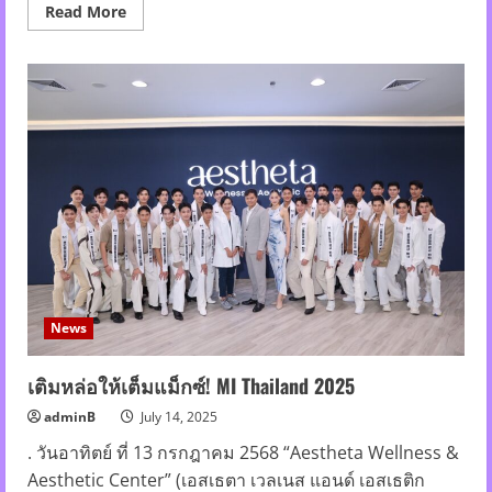
2025”
Read
Read More
ครั้ง
more
แรก
about
ของ
เปิด
โลก
ฉาก
คิว
แรก
ซี
รีส์
“วิวาห์
ปฐพี”
“แอ
ปเปิ้ล-
มิ้ม”
ปา
โมเมนต์
ความ
หวาน
ทำฮ็อป
ทั้ง
กอง!!
News
เติมหล่อให้เต็มแม็กซ์! MI Thailand 2025
adminB
July 14, 2025
. วันอาทิตย์ ที่ 13 กรกฎาคม 2568 “Aestheta Wellness &
Aesthetic Center” (เอสเธตา เวลเนส แอนด์ เอสเธติก