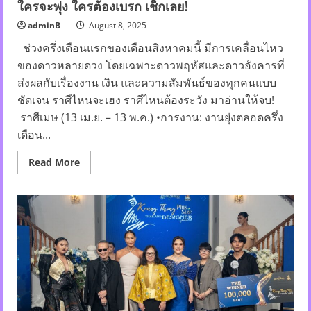
ใครจะพุ่ง ใครต้องเบรก เช็กเลย!
สู่
ความ
ยั่งยืน
adminB
August 8, 2025
ช่วงครึ่งเดือนแรกของเดือนสิงหาคมนี้ มีการเคลื่อนไหว
ของดาวหลายดวง โดยเฉพาะดาวพฤหัสและดาวอังคารที่
ส่งผลกับเรื่องงาน เงิน และความสัมพันธ์ของทุกคนแบบ
ชัดเจน ราศีไหนจะเฮง ราศีไหนต้องระวัง มาอ่านให้จบ!
ราศีเมษ (13 เม.ย. – 13 พ.ค.) •การงาน: งานยุ่งตลอดครึ่ง
เดือน...
Read
Read More
more
about
Sunshine
tarot
เปิด
ดวง
12
ราศี
ประจำ
วัน
ที่
1–
16
สิงหาคม
2568