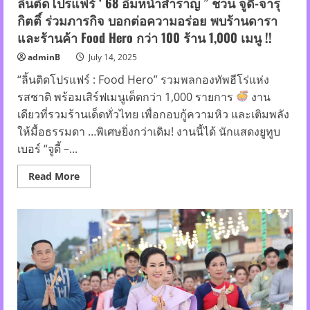
ลิ้นติดโปรแฟร์ ‘ 68 อิ่มหนำสำราญ ” ชวน จูดี้-จารุ
ผู้
กิตติ์ ร่วมภารกิจ บอกต่อความอร่อย พบร้านดารา
หญิง
ได้
และร้านค้า Food Hero กว่า 100 ร้าน 1,000 เมนู !!
เฉิด
ฉาย
อยู่
adminB
July 14, 2025
ใต้
แสง
“ลิ้นติดโปรแฟร์ : Food Hero” รวมพลกองทัพฮีโร่แห่ง
ไฟ…
รสชาติ พร้อมเสิร์ฟเมนูเด็ดกว่า 1,000 รายการ
งาน
อย่าง
สมบูรณ์
เดียวที่รวมร้านเด็ดทั่วไทย เพื่อกอบกู้ความหิว และเติมพลัง
แบบ
ให้มื้อธรรมดา …พิเศษยิ่งกว่าเดิม! งานนี้ได้ นักแสดงยูทูบ
เบอร์ “จูดี้ –...
Read
Read More
more
about
ลิ้น
ติด
โปร
แฟร์
‘
68
อิ่ม
หนำ
สำราญ
”
ชวน