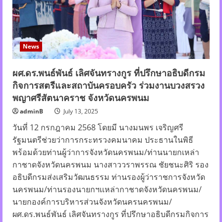
จู
ดี้-
จา
รุ
กิตติ์
ร่วม
ภารกิจ
News
บอก
ต่อ
ความ
อร่อย
ผศ.ดร.พนธ์พันธ์ เลิศจันทรางกูร ที่ปรึกษาอธิบดีกรม
พบ
กิจการสตรีและสถาบันครอบครัว ร่วมงานบวงสรวง
ร้าน
ดารา
พญาศรีสัตนาคราช จังหวัดนครพนม
และ
ร้าน
ค้า
adminB
July 13, 2025
Food
Hero
วันที่ 12 กรกฎาคม 2568 โดยมี นางมนพร เจริญศรี
กว่า
รัฐมนตรีช่วยว่าการกระทรวงคมนาคม ประธานในพิธี
100
ร้าน
พร้อมด้วยท่านผู้ว่าการจังหวัดนครพนม/ท่านนายกเหล่า
1,000
เมนู
กาชาดจังหวัดนครพนม นางสาววราพรรณ ชัยชนะศิริ รอง
!!
อธิบดีกรมส่งเสริมวัฒนธรรม ท่านรองผู้ว่าราชการจังหวัด
นครพนม/ท่านรองนายกฯเเหล่ากาชาดจังหวัดนครพนม/
นายกองค์การบริหารส่วนจังหวัดนครนครพนม/
ผศ.ดร.พนธ์พันธ์ เลิศจันทรางกูร ที่ปรึกษาอธิบดีกรมกิจการ