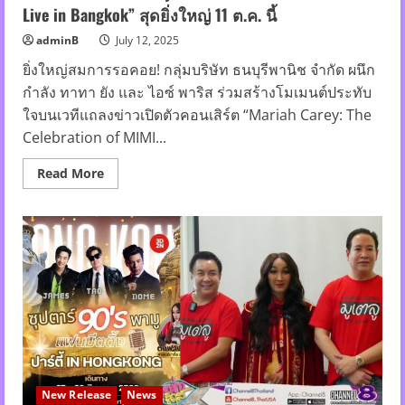
Live in Bangkok” สุดยิ่งใหญ่ 11 ต.ค. นี้
adminB
July 12, 2025
ยิ่งใหญ่สมการรอคอย! กลุ่มบริษัท ธนบุรีพานิช จำกัด ผนึก
กำลัง ทาทา ยัง และ ไอซ์ พาริส ร่วมสร้างโมเมนต์ประทับ
ใจบนเวทีแถลงข่าวเปิดตัวคอนเสิร์ต “Mariah Carey: The
Celebration of MIMI...
Read
Read More
more
about
ทาทา
ยัง-
ไอซ์
พา
ริส
จับ
ไมค์
ต้อนรับ
ดี
ว่า
ระดับ
โลก!
เปิด
เวที
“Mariah
New Release
News
Carey: