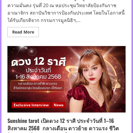
ความมั่นคง​ รุ่นที่​ 20 ณ หอประชุม​วิทยาลัย​ป้องกัน​ราช​
อาณาจักร​ สถาบัน​วิชาการ​ป้องกัน​ประเทศ​ โดยในโอกาส​นี้​
ได้รับ​เกียรติ​จาก​ กรรมการ​มูลนิธิ​ฯ,...
Read
Read More
more
about
เปิด
อบรม
“ผู้นำ
พอ
เพียง
เพื่อ
ความ
มั่นคง”
รุ่น
20
พร้อม
วิทยากร
ชั้น
นำ
ถ่ายทอด
Exclusive Interview
News
องค์
ความ
รู้
สร้าง
Sunshine tarot เปิดดวง 12 ราศี ประจำวันที่ 1–16
ผู้นำ
สิงหาคม 2568 กลางเดือน ดาวย้าย ดาวแรง ชีวิต
ยุค
ใหม่