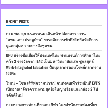
ต
ติ้ง
ปาร์ตี้
in
Hongkong
RECENT POSTS
กรม พส. ลุย จ.นครพนม เดินหน้าปล่อยคาราวาน
“อพม.เคาะประตูบ้าน” ยกระดับการเข้าถึงสิทธิสวัสดิการ
ดูแลกลุ่มเปราะบางถึงชุมชน
DPU สร้างชื่อเสียงให้ประเทศไทย พาแบรนด์การศึกษาไทย
คว้า 3 รางวัลจาก IEAC เป็นมหาวิทยาลัยแรก ชูกลยุทธ์
Work-Integrated Education ปั้นบุคลากรตอบโจทย์ตลาดงาน
100%
โมเน่ – โซล เสิร์ฟความน่ารัก! คนดังตบเท้าร่วมยินดี EVE’S
เปิดอาณาจักรความงามสุดยิ่งใหญ่ พร้อมแกะกล่อง 2 โป
รดักต์ใหม่
กระทรวงการท่องเที่ยวและกีฬา โดยสำนักงานท่องเที่ยว