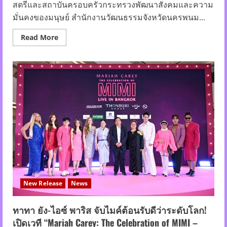
สตรีและสถาบันครอบครัวกระทรวงพัฒนาสังคมและความ
มั่นคงของมนุษย์ สำนักงานวัฒนธรรมจังหวัดนครพนม...
Read
Read More
more
about
ผศ.ดร.พนธ์
พันธ์
เลิศ
จัน
ทรา
งกูร
ที่
ปรึกษา
อธิบดี
กรม
กิจการ
สตรี
และ
สถาบัน
ครอบครัว
ร่วม
งาน
บวงสรวง
New Release
News
พญา
ศรี
สัต
นาคราช
ทาทา ยัง-ไอซ์ พาริส จับไมค์ต้อนรับดีว่าระดับโลก!
จังหวัด
เปิดเวที “Mariah Carey: The Celebration of MIMI –
นครพนม