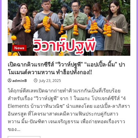
มือ
กระทรวง
วัฒนธรรม
เท
คะแนน
ให้
“ชุด
Art”
คว้า
รางวัล
“สุด
News
ยอดดี
ไซ
เนอ
ร์
เปิดฉากคิวแรกซีรีส์ “วิวาห์ปฐพี” “แอปเปิ้ล-มิ้ม” ปา
สาว
โมเมนต์ความหวาน ทำฮ็อปทั้งกอง!!
พลัส
ไซซ์”
ไป
adminB
July 23, 2025
ครอง
ใน
ได้ฤกษ์ตีสเลทเปิดฉากถ่ายทำคิวแรกกันเป็นที่เรียบร้อย
การ
ประกวด
สำหรับเรื่อง “วิวาห์ปฐพี” จาก 1 ในเมกะ โปรเจกต์ซีรีส์ “4
“กรุง
Elements บ้านวาทินวณิช” นำแสดงโดย แอปเปิ้ล-ลาภิสรา
ทอง
พลัส
อินทรสูต ที่โคจรมาสาดเคมีความฟินประกบคู่กับสาว
ไซซ์
ไทย
หวาน มิ้ม-ปัณฑิตา เจนเจริญธรรม เพื่อถ่ายทอดเรื่องราว
แลนด์
ดีไซเนอร์
ของ...
อ
วอร์ด