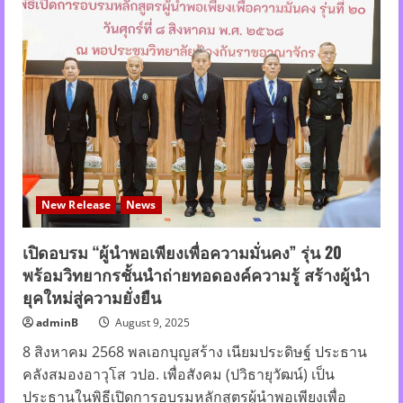
New Release
News
เปิดอบรม “ผู้นำพอเพียงเพื่อความมั่นคง” รุ่น 20
พร้อมวิทยากรชั้นนำถ่ายทอดองค์ความรู้ สร้างผู้นำ
ยุคใหม่สู่ความยั่งยืน
adminB
August 9, 2025
8 สิงหาคม​ 2568​ พลเอกบุญสร้าง​ เนียม​ประดิษฐ์​ ประธาน​
คลังสมอง​อาวุโส​ วปอ.​ เพื่อ​สังคม​ (ปวิธายุวัฒน์)​ เป็น
ประธานในพิธี​เปิดการอบรม​หลักสูตร​ผู้นำ​พอเพียง​เพื่อ​