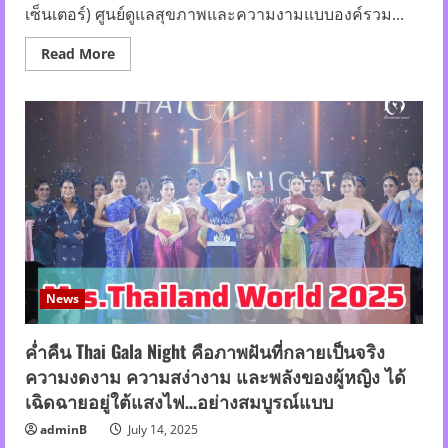
เซ็นเตอร์) ศูนย์ดูแลสุขภาพและความงามแบบองค์รวม...
Read
Read More
more
about
เติม
หล่อ
ให้
เต็ม
แม็กซ์!
MI
Thailand
2025
News
ค่ำคืน Thai Gala Night คือภาพฝันที่กลายเป็นจริง
ความงดงาม ความสง่างาม และพลังของผู้หญิง ได้
เฉิดฉายอยู่ใต้แสงไฟ…อย่างสมบูรณ์แบบ
adminB
July 14, 2025