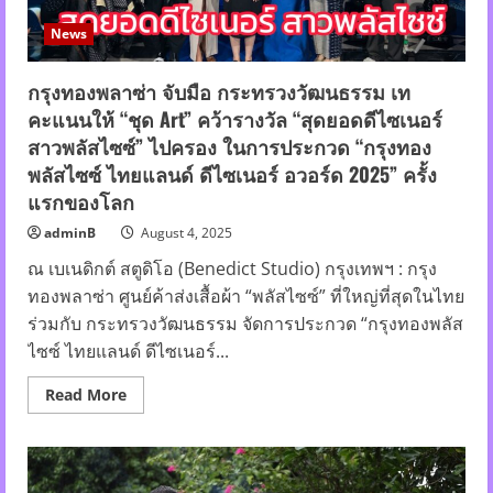
กลาง
เดือน
News
ดาว
ย้าย
ดาว
แรง
กรุงทองพลาซ่า จับมือ กระทรวงวัฒนธรรม เท
ชีวิต
คะแนนให้ “ชุด Art” คว้ารางวัล “สุดยอดดีไซเนอร์
ใคร
จะ
สาวพลัสไซซ์” ไปครอง ในการประกวด “กรุงทอง
พุ่ง
ใคร
พลัสไซซ์ ไทยแลนด์ ดีไซเนอร์ อวอร์ด 2025” ครั้ง
ต้อง
เบรก
แรกของโลก
เช็ก
เลย!
adminB
August 4, 2025
ณ เบเนดิกต์ สตูดิโอ (Benedict Studio) กรุงเทพฯ : กรุง
ทองพลาซ่า ศูนย์ค้าส่งเสื้อผ้า “พลัสไซซ์” ที่ใหญ่ที่สุดในไทย
ร่วมกับ กระทรวงวัฒนธรรม จัดการประกวด “กรุงทองพลัส
ไซซ์ ไทยแลนด์ ดีไซเนอร์...
Read
Read More
more
about
กรุง
ทอง
พลาซ่า
จับ