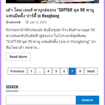
The
Celebration
of
เต๋า-โดม-เจมส์ พาบุกฮ่องกง “SUPTAR ยุค 90 พามู
MIMI
แฟนมีตติ้ง ปาร์ตี้ in Hongkong
–
Live
in
adminB
July 12, 2025
Bangkok”
สุด
Richworld Wholesale จับมือซุปตาร์ระดับตำนานยุค 90
ยิ่ง
ใหญ่
พาแฟนคลับบินลัดฟ้าสู่ฮ่องกง ในโปรเจกต์สุดพิเศษ
11
“SUPTAR ยุค 90 พามู แฟนมีตติ้ง Live in Hongkong” นำ
ต.ค.
นี้
ทีมโดย เต๋า สมชาย...
Read
Read More
more
about
เต๋า-
Posts
โดม-
Previous
1
…
4
5
6
7
8
Next
เจมส์
พา
pagination
บุก
ฮ่องกง
“SUPTAR
SEARCH
ยุค
90
พามู
แฟน
SEARCH
มี