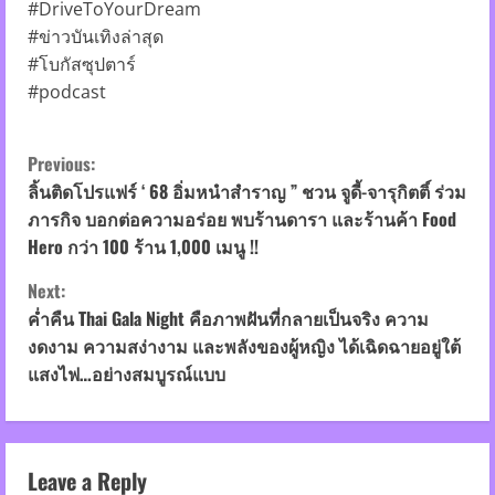
#DriveToYourDream
#ข่าวบันเทิงล่าสุด
#โบกัสซุปตาร์
#podcast
C
Previous:
o
ลิ้นติดโปรแฟร์ ‘ 68 อิ่มหนำสำราญ ” ชวน จูดี้-จารุกิตติ์ ร่วม
ภารกิจ บอกต่อความอร่อย พบร้านดารา และร้านค้า Food
n
Hero กว่า 100 ร้าน 1,000 เมนู !!
t
Next:
ค่ำคืน Thai Gala Night คือภาพฝันที่กลายเป็นจริง ความ
i
งดงาม ความสง่างาม และพลังของผู้หญิง ได้เฉิดฉายอยู่ใต้
แสงไฟ…อย่างสมบูรณ์แบบ
n
u
e
Leave a Reply