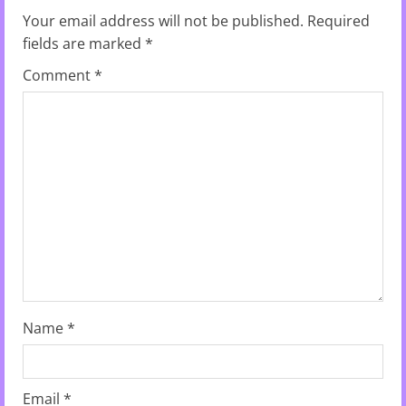
R
Your email address will not be published.
Required
fields are marked
*
e
Comment
*
a
d
i
n
g
Name
*
Email
*