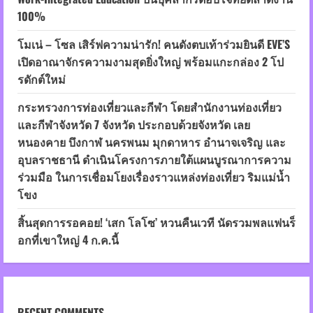
100%
โมเน่ – โซล เสิร์ฟความน่ารัก! คนดังตบเท้าร่วมยินดี EVE’S
เปิดอาณาจักรความงามสุดยิ่งใหญ่ พร้อมแกะกล่อง 2 โป
รดักต์ใหม่
กระทรวงการท่องเที่ยวและกีฬา โดยสำนักงานท่องเที่ยว
และกีฬาจังหวัด 7 จังหวัด ประกอบด้วยจังหวัด เลย
หนองคาย บึงกาฬ นครพนม มุกดาหาร อำนาจเจริญ และ
อุบลราชธานี ดำเนินโครงการภายใต้แผนบูรณาการความ
ร่วมมือ ในการเชื่อมโยงเรื่องราวแหล่งท่องเที่ยว ริมแม่น้ำ
โขง
สิ้นสุดการรอคอย! ‘เสก โลโซ’ หวนคืนเวที นัดรวมพลแฟนร็
อกที่เขาใหญ่ 4 ก.ค.นี้
RECENT COMMENTS