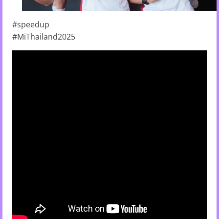
#speedup
#MiThailand2025