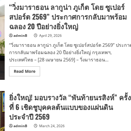
“WAARA
“วิ่งมาราธอน ลากูน่า ภูเก็ต โดย ซูเปอร์
Wellness
and
Health
สปอร์ต 2569” ประกาศการกลับมาพร้อม
Café”
เฮลท์
ฉลอง 20 ปีอย่างยิ่งใหญ่
คาเฟ่
แห่ง
แรก
adminB
April 29, 2026
ใน
ประเทศไทย
“วิ่งมาราธอน ลากูน่า ภูเก็ต โดย ซูเปอร์สปอร์ต 2569” ประกา
ภาย
ใต้
การกลับมาพร้อมฉลอง 20 ปีอย่างยิ่งใหญ่ กรุงเทพฯ,
แนวคิด
ใหม่
ประเทศไทย – [28 เมษายน 2569] – วิ่งมาราธอน...
“ใส่ใจ
สุขภาพ
แบบ
Read
Read More
องค์
more
รวม
about
เพื่อ
“วิ่ง
คุณภาพ
มาราธอน
ชีวิต
ลา
ยิ่งใหญ่! มอบรางวัล “พันท้ายนรสิงห์” ครั้ง
ที่
กู
ยั่งยืน”
น่า
ภูเก็ต
ที่ 6 เชิดชูบุคคลต้นแบบของแผ่นดิน
โดย
ซู
ประจำปี 2569
เปอร์
สปอร์ต
2569”
adminB
March 24, 2026
ประกาศ