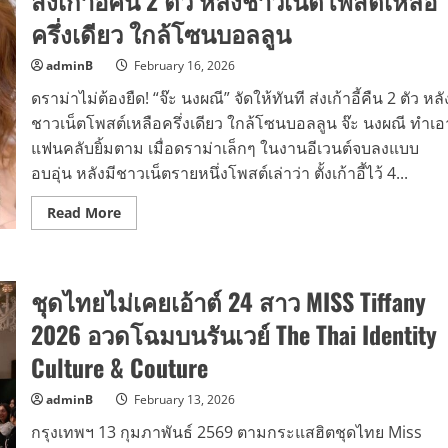
เต
อร์
ครึ่งเดียว ใกล้โซนบอลลูน
เท
น
เม้น
adminB
February 16, 2026
ท์
จำกัด
ดราม่าไม่ต้องยืด! “จ๊ะ นงผณี” จัดให้ทันที ส่งเก้าอี้คืน 2 ตัว หลั
เดิน
หน้า
ชาวเน็ตโพสต์เหลือครึ่งเดียว ใกล้โซนบอลลูน จ๊ะ นงผณี ทำเอ
ธุรกิจ
ใหม่
แฟนคลับยิ้มตาม เมื่อดราม่าเล็กๆ ในงานอีเวนต์จบลงแบบ
“LIVE
อบอุ่น หลังมีชาวเน็ตรายหนึ่งโพสต์เล่าว่า ตั้งเก้าอี้ไว้ 4...
TO
FLOW”
ไลฟ์
Read
Read More
สด
more
24
about
ชั่วโมง
ดราม่า
ปั้น
ไม่
ยอด
ต้อง
ขาย
ชุดไทยไม่เคยเอ้าต์ 24 สาว MISS Tiffany
ยืด!
ทุก
“จ๊ะ
แบรนด์
นง
2026 อวดโฉมบนรันเวย์ The Thai Identity
ผณี”
จัด
Culture & Couture
ให้
ทันที
ส่ง
adminB
February 13, 2026
เก้าอี้
คืน
กรุงเทพฯ 13 กุมภาพันธ์ 2569 ตามกระแสฮิตชุดไทย Miss
2