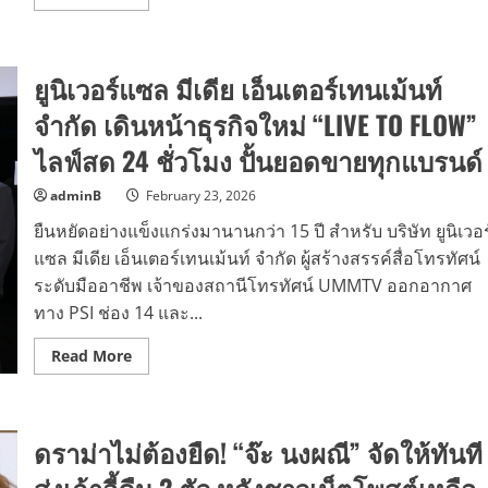
more
โครงสร้าง
about
เศรษฐกิจ
จุฬาฯ
ดึง
จับ
ผู้นำ
มือ
3
ยูนิเวอร์แซล มีเดีย เอ็นเตอร์เทนเม้นท์
พันธ
องค์กร
มิตร
หลัก
เทคฯ
จำกัด เดินหน้าธุรกิจใหม่ “LIVE TO FLOW”
เสนอ
ชั้น
ทางออก
นำ
ประเทศ
ไลฟ์สด 24 ชั่วโมง ปั้นยอดขายทุกแบรนด์
ระดับ
โลก
และ
adminB
February 23, 2026
Degree
Plus
ยืนหยัดอย่างแข็งแกร่งมานานกว่า 15 ปี สำหรับ บริษัท ยูนิเวอร
เปิด
ตัว
แซล มีเดีย เอ็นเตอร์เทนเม้นท์ จำกัด ผู้สร้างสรรค์สื่อโทรทัศน์
หลักสูตร
NEXUS
ระดับมืออาชีพ เจ้าของสถานีโทรทัศน์ UMMTV ออกอากาศ
AI
ทาง PSI ช่อง 14 และ...
รุ่น
ที่
2
Read
Read More
เร่ง
more
ขยาย
about
เครือ
ยู
ข่าย
นิ
ผู้นำ
เวอร์
AI
ดราม่าไม่ต้องยืด! “จ๊ะ นงผณี” จัดให้ทันที
แซล
มีเดีย
เอ็น
ส่งเก้าอี้คืน 2 ตัว หลังชาวเน็ตโพสต์เหลือ