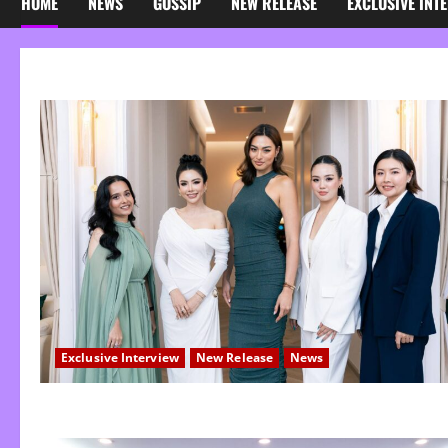
HOME
NEWS
GOSSIP
NEW RELEASE
EXCLUSIVE INT
Exclusive Interview
New Release
News