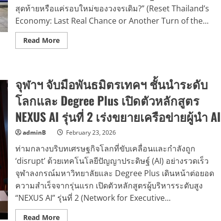
สุดท้ายหรือแค่รอบใหม่ของวงจรเดิม?” (Reset Thailand’s
Economy: Last Real Chance or Another Turn of the...
Read
Read More
more
about
CBS
บัญชี
จุฬาฯ
จุฬาฯ จับมือพันธมิตรเทคฯ ชั้นนำระดับ
เปิด
เวที
ถก
โลกและ Degree Plus เปิดตัวหลักสูตร
โจทย์
ใหญ่
NEXUS AI รุ่นที่ 2 เร่งขยายเครือข่ายผู้นำ AI
“รีเซ็ต
เศรษฐกิจ
ไทย:
adminB
February 23, 2026
โอกาส
สุดท้าย
ท่ามกลางบริบทเศรษฐกิจโลกที่ขับเคลื่อนและกำลังถูก
หรือ
แค่
‘disrupt’ ด้วยเทคโนโลยีปัญญาประดิษฐ์ (AI) อย่างรวดเร็ว
รอบ
ใหม่
จุฬาลงกรณ์มหาวิทยาลัยและ Degree Plus เดินหน้าต่อยอด
ของ
ความสำเร็จจากรุ่นแรก เปิดตัวหลักสูตรผู้บริหารระดับสูง
วงจร
เดิม?”
“NEXUS AI” รุ่นที่ 2 (Network for Executive...
ชี้
จุด
เปลี่ยน
Read
Read More
เชิง