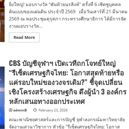
การก
ยิ่งใหญ่! มอบรางวัล “พันท้ายนรสิงห์” ครั้งที่ 6 เชิดชูบุคคล
ลับ
มา
ต้นแบบของแผ่นดิน ประจำปี 2569 เมื่อวันเสาร์ที่ 21 มีนาคม
พร้อม
ฉลอง
2569 ณ หอประชุมคุรุสภา กระทรวงศึกษาธิการ ได้มีการจัด
20
งานมอบรางวัล...
ปี
อย่าง
ยิ่ง
Read
Read More
ใหญ่
more
about
ยิ่ง
ใหญ่!
มอบ
CBS บัญชีจุฬาฯ เปิดเวทีถกโจทย์ใหญ่
รางวัล
“พัน
ท้าย
“รีเซ็ตเศรษฐกิจไทย: โอกาสสุดท้ายหรือ
นรสิงห์”
ครั้ง
แค่รอบใหม่ของวงจรเดิม?” ชี้จุดเปลี่ยน
ที่
6
เชิงโครงสร้างเศรษฐกิจ ดึงผู้นำ 3 องค์กร
เชิดชู
บุคคล
ต้นแบบ
หลักเสนอทางออกประเทศ
ของ
แผ่น
ดิน
adminB
February 23, 2026
ประจำ
ปี
คณะพาณิชยศาสตร์และการบัญชี จุฬาลงกรณ์มหาวิทยาลัย
2569
จัดงานเสวนาวิชาการ หัวข้อ “รีเซ็ตเศรษฐกิจไทย: โอกาส