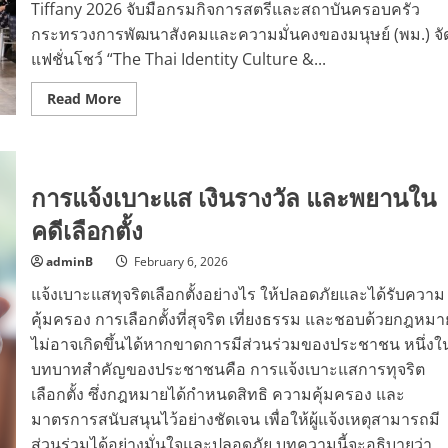
ตัว
Tiffany 2026 จับมือกรมกิจการสตรีและสถาบันครอบครัว
หลัง
ชาว
กระทรวงการพัฒนาสังคมและความมั่นคงของมนุษย์ (พม.) จั
เน็ต
แฟชั่นโชว์ “The Thai Identity Culture &...
โพสต์
เหลือ
ครึ่ง
Read
Read More
เดียว
more
ใกล้
about
โซน
ชุด
บอลลูน
ไทย
ไม่
เคย
การแจ้งเบาะแส เงินรางวัล และพยานใน
เอ้
าต์
คดีเลือกตั้ง
24
สาว
MISS
adminB
February 6, 2026
Tiffany
2026
แจ้งเบาะแสทุจริตเลือกตั้งอย่างไร ให้ปลอดภัยและได้รับความ
อวด
โฉม
คุ้มครอง การเลือกตั้งที่สุจริต เที่ยงธรรม และชอบด้วยกฎหมา
บน
รันเวย์
ไม่อาจเกิดขึ้นได้หากขาดการมีส่วนร่วมของประชาชน หนึ่งใ
The
Thai
บทบาทสำคัญของประชาชนคือ การแจ้งเบาะแสการทุจริต
Identity
Culture
เลือกตั้ง ซึ่งกฎหมายได้กำหนดสิทธิ ความคุ้มครอง และ
&
มาตรการสนับสนุนไว้อย่างชัดเจน เพื่อให้ผู้แจ้งเหตุสามารถมี
Couture
ส่วนร่วมได้อย่างมั่นใจและปลอดภัย บทความนี้จะอธิบายว่า